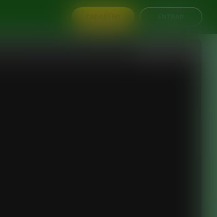
CADASTRO
ENTRAR