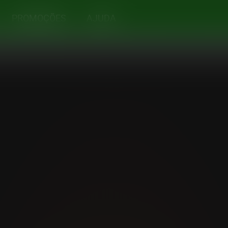
PROMOÇÕES
AJUDA