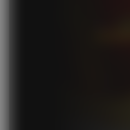
INFELIZME