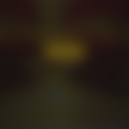
NTE, ESTE JOGO NÃO ESTÁ DISPONÍVEL NA S
BRAZINO777