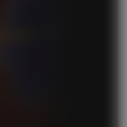
UA REGIÃO.