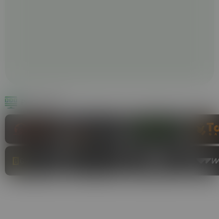
PROVEDORES