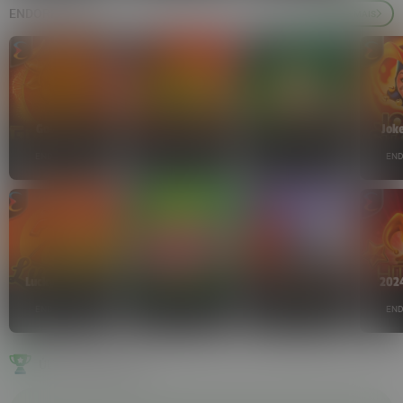
ENDORPHINA
VER MAIS
Golden Ox
Crown Coins
Jade Coins
Joke
ENDORPHINA
ENDORPHINA
ENDORPHINA
END
Lucky Streak 3
Ultra Fresh
Moon Tiger
2024
ENDORPHINA
ENDORPHINA
ENDORPHINA
END
ÚLTIMOS GANHOS