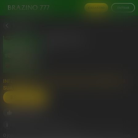
CADASTRO
ENTRAR
VOLTAR
20 BULKY DICE
EGT
INFELIZMENTE, ESTE JOGO NÃO ESTÁ DISPONÍVEL NA
SUA REGIÃO.
BRAZINO777
26
26523
Visualizações
RTP:
96.42%
O jogo pode causar dependência, ansiedade, depressão e prejuízos