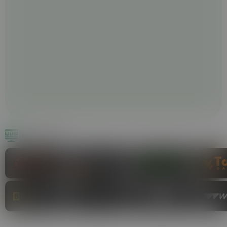
PROVEDORES