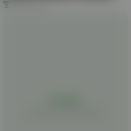
ÚLTIMOS GANHOS
NÃO HÁ DADOS
ESPERA ALGUNS SEGUNDOS POR FAVOR