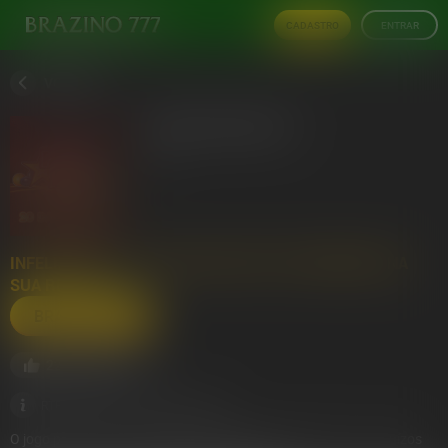
CADASTRO
ENTRAR
VOLTAR
20 DAZZLING HOT
EGT
INFELIZMENTE, ESTE JOGO NÃO ESTÁ DISPONÍVEL NA
SUA REGIÃO.
BRAZINO777
22
11026
Visualizações
RTP:
95.95%
O jogo pode causar dependência, ansiedade, depressão e prejuízos