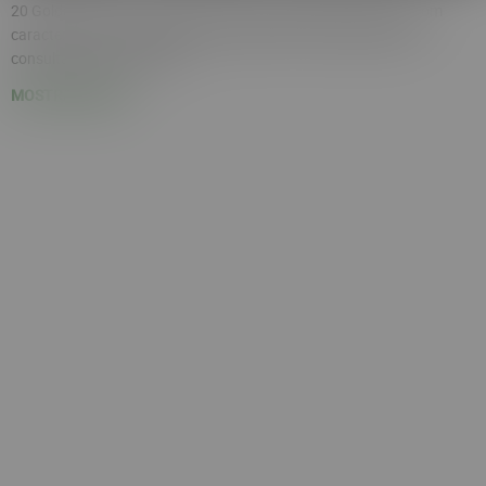
20 Golden Coins Dice Edition é um caça-níqueis da Amusnet com
características técnicas apresentadas de forma objetiva para
consulta antes da partida.
MOSTRAR MAIS
O QUE É O SLOT 20 GOLDEN COINS DICE EDITION?
O jogo utiliza uma estrutura de 5 rolos e 3 linhas. o sistema de
pagamento informado é 20 Fixed. A leitura das regras da versão
disponível no cassino Brazino777 ajuda a compreender como as
combinações são avaliadas.
Visão geral: 20 Golden Coins Dice Edition
Confira abaixo os dados técnicos confirmados para esta versão do
jogo.
CARACTERÍSTICA
DETALHES
Nome
20 Golden Coins Dice Edition
Lançamento
25/01/2024