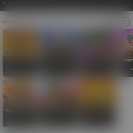
financeiros. Jogue com responsabilidade. 18+
OS MAIS JOGADOS
VER MAIS
EXCLUSIVO
Fortune Garuda
500
Pachinko
FlyX™ Cash Turbo™
Pôque
TADA
NEKO
BUCK STAKES
F
Onça Sortuda 500
Lucky Jaguar 2
4 Pots of Egypt
TADA
TADA
3OAKS