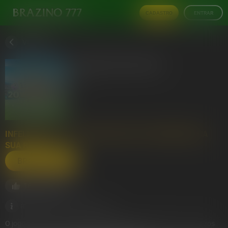
CADASTRO
ENTRAR
VOLTAR
20 WILD GOALS DICE
EGT
INFELIZMENTE, ESTE JOGO NÃO ESTÁ DISPONÍVEL NA
SUA REGIÃO.
BRAZINO777
16
9513
Visualizações
RTP:
95.87%
O jogo pode causar dependência, ansiedade, depressão e prejuízos