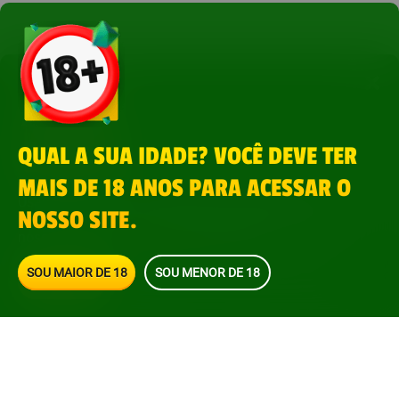
QUAL A SUA IDADE? VOCÊ DEVE TER
MAIS DE 18 ANOS PARA ACESSAR O
Usamos cookies para melhorar sua experiência. Ao
NOSSO SITE.
usar o Brazino777, você aceita nossos cookies. Veja
nossos
Termos e Condições
para mais.
SOU MAIOR DE 18
SOU MENOR DE 18
Menu
Slot
Ao Vivo
Crash
OK
Brazino 777
Jogos De Cassino