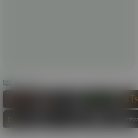
PROVEDORES