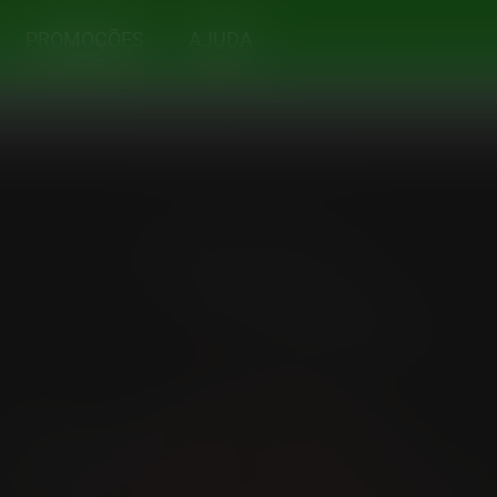
PROMOÇÕES
AJUDA