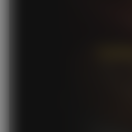
INFELIZME