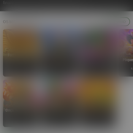
financeiros. Jogue com responsabilidade. 18+
OS MAIS JOGADOS
VER MAIS
EXCLUSIVO
Fortune Garuda
500
Pachinko
FlyX™ Cash Turbo™
Pôque
TADA
NEKO
BUCK STAKES
F
Onça Sortuda 500
Lucky Jaguar 2
4 Pots of Egypt
TADA
TADA
3OAKS