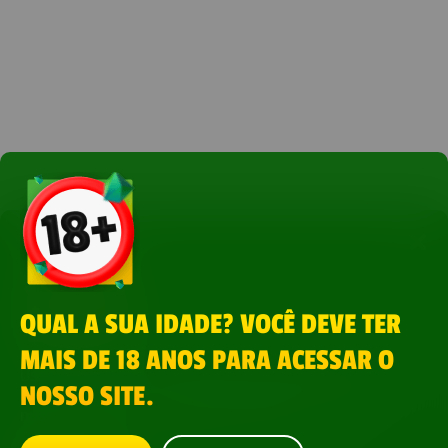
Revise o saldo e o tempo de sessão antes de continuar.
Os recursos confirmados incluem Bonus Game, Bonus symbols, Buy
Feature, Fixed Jackpots, Hold and Win, Multiplier, Random multiplier,
Respins, Symbols collection (Energy), Wild. A forma de ativação e o
funcionamento de cada recurso devem ser verificados nas regras
exibidas pelo jogo.
3 CHILLIES AND JOKER: HOLD AND WIN - FAQ
Qual é o RTP de 3 Chillies and Joker: Hold and Win?
O RTP informado é de 95,50%. Esse percentual é uma estimativa
teórica calculada ao longo de muitas rodadas e não garante
resultados individuais.
QUAL A SUA IDADE? VOCÊ DEVE TER
Qual é o ganho máximo de 3 Chillies and Joker: Hold and Win?
O limite técnico informado é de 1.000x. Esse multiplicador representa
MAIS DE 18 ANOS PARA ACESSAR O
Usamos cookies para melhorar sua experiência. Ao
um teto matemático e não uma expectativa ou garantia de ganho.
NOSSO SITE.
usar o Brazino777, você aceita nossos cookies. Veja
Quais recursos aparecem em 3 Chillies and Joker: Hold and Win?
nossos
Termos e Condições
para mais.
Entre os recursos confirmados estão Bonus Game, Bonus symbols e