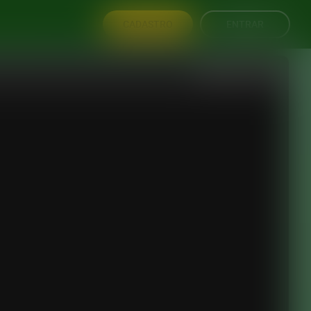
CADASTRO
ENTRAR