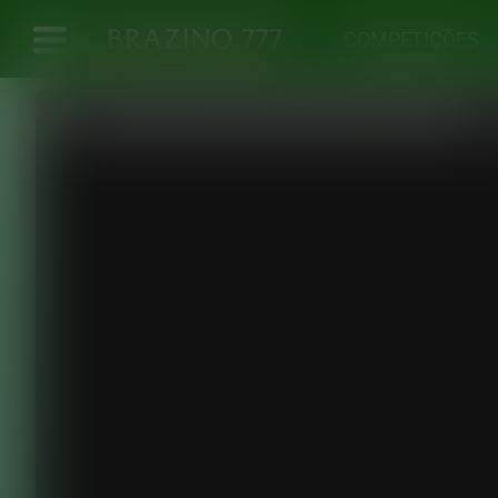
COMPETIÇÕES
40 EXTRA CROWN GOLDEN COINS LINK