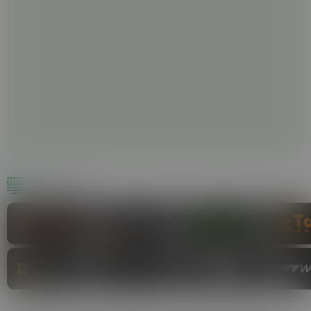
PROVEDORES