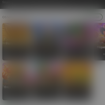
financeiros. Jogue com responsabilidade. 18+
OS MAIS JOGADOS
VER MAIS
EXCLUSIVO
Fortune Garuda
500
Pachinko
FlyX™ Cash Turbo™
Pôque
TADA
NEKO
BUCK STAKES
F
Onça Sortuda 500
Lucky Jaguar 2
4 Pots of Egypt
TADA
TADA
3OAKS