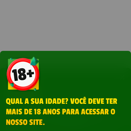
Confira o resultado nas 40 linhas de pagamento.
Recursos como Additive symbol, Bonus Game e Bonus symbols
podem participar de determinadas rodadas conforme as regras do
próprio jogo.
40 GOLDEN COINS: REEL FISHING - FAQ
Qual é o RTP de 40 Golden Coins: Reel Fishing?
O RTP teórico informado de 40 Golden Coins: Reel Fishing é de
96,52%. Esse percentual é calculado em muitas rodadas e não
garante resultados individuais.
Quantos rolos e linhas de pagamento tem 40 Golden Coins: Reel
Fishing?
QUAL A SUA IDADE? VOCÊ DEVE TER
O slot possui 5 rolos por 4 linhas e utiliza 40 linhas de pagamento.
MAIS DE 18 ANOS PARA ACESSAR O
Quem é o provedor de 40 Golden Coins: Reel Fishing?
Usamos cookies para melhorar sua experiência. Ao
NOSSO SITE.
usar o Brazino777, você aceita nossos cookies. Veja
O provedor de 40 Golden Coins: Reel Fishing é a Amusnet.
nossos
Termos e Condições
para mais.