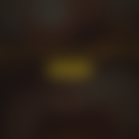
NTE, ESTE JOGO NÃO ESTÁ DISPONÍVEL NA S
BRAZINO777