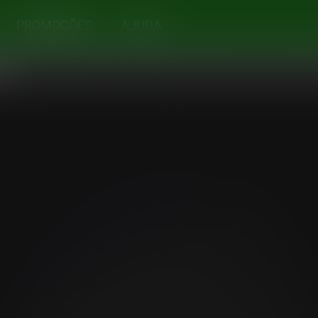
PROMOÇÕES
AJUDA
IN