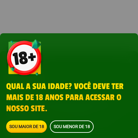
Qual é o RTP de 888 Dragons?
O RTP teórico informado é de 96%. Esse percentual é estatístico e
não garante resultados em rodadas individuais.
Quem fornece 888 Dragons?
O provedor do jogo é Pragmatic Play.
Qual sistema de pagamento é usado em 888 Dragons?
O sistema confirmado é 1 linhas de pagamento.
QUAL A SUA IDADE? VOCÊ DEVE TER
MAIS DE 18 ANOS PARA ACESSAR O
Usamos cookies para melhorar sua experiência. Ao
NOSSO SITE.
usar o Brazino777, você aceita nossos cookies. Veja
nossos
Termos e Condições
para mais.
SOU MAIOR DE 18
SOU MENOR DE 18
Menu
Slot
Ao Vivo
Crash
OK