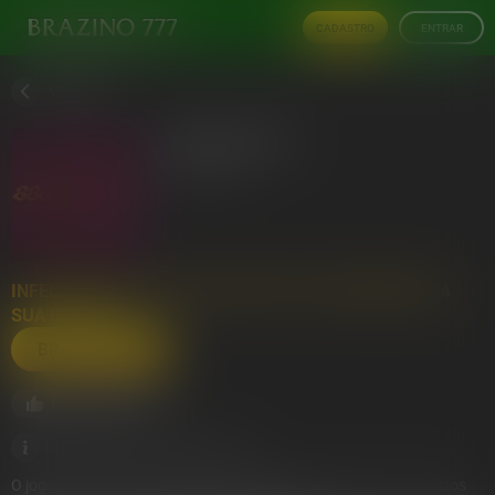
CADASTRO
ENTRAR
VOLTAR
888 DRAGONS
PRAGMATIC
INFELIZMENTE, ESTE JOGO NÃO ESTÁ DISPONÍVEL NA
SUA REGIÃO.
BRAZINO777
61
29640
Visualizações
RTP:
96.84%
O jogo pode causar dependência, ansiedade, depressão e prejuízos