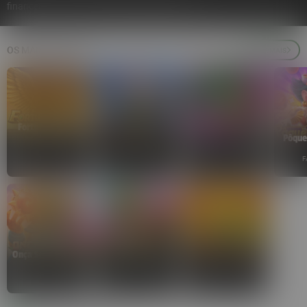
financeiros. Jogue com responsabilidade. 18+
OS MAIS JOGADOS
VER MAIS
EXCLUSIVO
Fortune Garuda
500
Pachinko
FlyX™ Cash Turbo™
Pôque
TADA
NEKO
BUCK STAKES
F
Onça Sortuda 500
Lucky Jaguar 2
4 Pots of Egypt
TADA
TADA
3OAKS