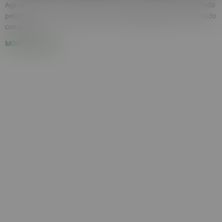
Age of the Gods: Amazon Wild é um caça-níqueis online desenvolvido
pela Playtech, com formato 5x3 e sistema de pagamento confirmado
como 25.
MOSTRAR MAIS
O QUE É O SLOT AGE OF THE GODS: AMAZON WILD?
A proposta temática reúne Amazon, Amazons, Crown. Entre os
recursos confirmados estão Buy Feature, Expanding wild with re-
spin, Multiplier.
Visão geral: Age of the Gods: Amazon Wild
A tabela abaixo reúne as informações confirmadas para uma
consulta objetiva antes de acessar o jogo no cassino Brazino777.
CARACTERÍSTICA
DETALHES
Nome
Age of the Gods: Amazon Wild
Lançamento
09/12/2025