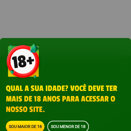
AGE OF THE GODS: AMAZON WILD - FAQ
Qual é o RTP do jogo?
O RTP informado é de 95,72%. Esse percentual é uma referência
teórica calculada em muitas rodadas e não garante resultados
individuais.
Quais recursos especiais estão disponíveis?
Os recursos confirmados incluem Buy Feature, Expanding wild with
re-spin, Multiplier, Mystery Win Bonus Spin, Prize Line, Progressive
Jackpot, Respin Wild, Respins, Stack, Walking Symbols, Moving Wilds,
Wild. As condições de cada recurso devem ser consultadas nas
regras exibidas pelo jogo.
QUAL A SUA IDADE? VOCÊ DEVE TER
MAIS DE 18 ANOS PARA ACESSAR O
Usamos cookies para melhorar sua experiência. Ao
NOSSO SITE.
usar o Brazino777, você aceita nossos cookies. Veja
nossos
Termos e Condições
para mais.
SOU MAIOR DE 18
SOU MENOR DE 18
Menu
Slot
Ao Vivo
Crash
OK