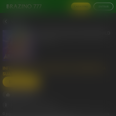
CADASTRO
ENTRAR
VOLTAR
AGE OF THE GODS: AMAZON WILD
PLAYTECH
INFELIZMENTE, ESTE JOGO NÃO ESTÁ DISPONÍVEL NA
SUA REGIÃO.
BRAZINO777
33
7249
Visualizações
RTP:
95.72%
O jogo pode causar dependência, ansiedade, depressão e prejuízos