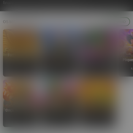
financeiros. Jogue com responsabilidade. 18+
OS MAIS JOGADOS
VER MAIS
EXCLUSIVO
Fortune Garuda
500
Pachinko
FlyX™ Cash Turbo™
Pôque
TADA
NEKO
BUCK STAKES
F
Onça Sortuda 500
Lucky Jaguar 2
4 Pots of Egypt
TADA
TADA
3OAKS