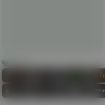
PROVEDORES