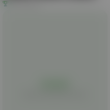
ÚLTIMOS GANHOS
NÃO HÁ DADOS
ESPERA ALGUNS SEGUNDOS POR FAVOR