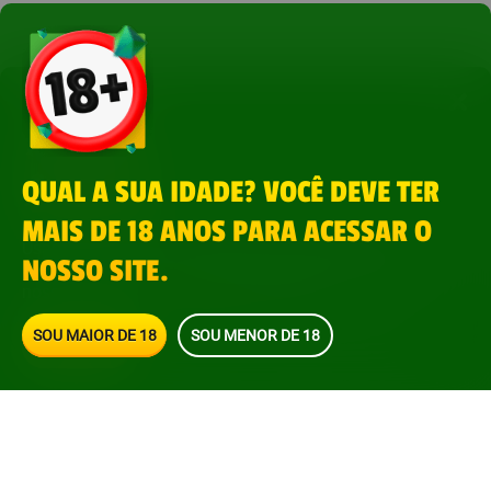
QUAL A SUA IDADE? VOCÊ DEVE TER
MAIS DE 18 ANOS PARA ACESSAR O
Usamos cookies para melhorar sua experiência. Ao
NOSSO SITE.
usar o Brazino777, você aceita nossos cookies. Veja
nossos
Termos e Condições
para mais.
SOU MAIOR DE 18
SOU MENOR DE 18
Menu
Slot
Ao Vivo
Crash
OK
Brazino 777
Jogos De Cassino