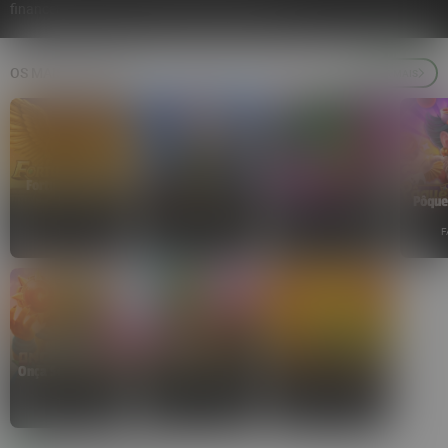
financeiros. Jogue com responsabilidade. 18+
OS MAIS JOGADOS
VER MAIS
EXCLUSIVO
Fortune Garuda
500
Pachinko
FlyX™ Cash Turbo™
Pôque
TADA
NEKO
BUCK STAKES
F
Onça Sortuda 500
Lucky Jaguar 2
4 Pots of Egypt
TADA
TADA
3OAKS