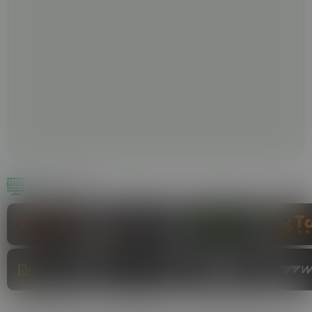
PROVEDORES