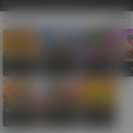
financeiros. Jogue com responsabilidade. 18+
OS MAIS JOGADOS
VER MAIS
EXCLUSIVO
Fortune Garuda
500
Pachinko
FlyX™ Cash Turbo™
Pôque
TADA
NEKO
BUCK STAKES
F
Onça Sortuda 500
Lucky Jaguar 2
4 Pots of Egypt
TADA
TADA
3OAKS