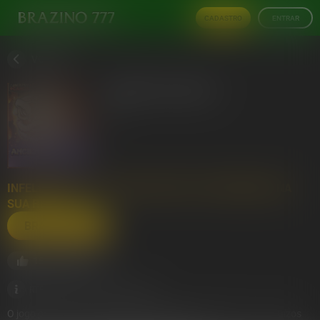
CADASTRO
ENTRAR
VOLTAR
ANCIENT DYNASTY
EGT
INFELIZMENTE, ESTE JOGO NÃO ESTÁ DISPONÍVEL NA
SUA REGIÃO.
BRAZINO777
15
6539
Visualizações
RTP:
96.01%
O jogo pode causar dependência, ansiedade, depressão e prejuízos