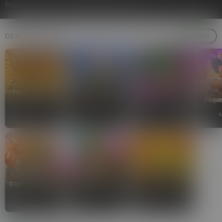
financeiros. Jogue com responsabilidade. 18+
OS MAIS JOGADOS
VER MAIS
EXCLUSIVO
Fortune Garuda
500
Pachinko
FlyX™ Cash Turbo™
Pôque
TADA
NEKO
BUCK STAKES
F
Onça Sortuda 500
Lucky Jaguar 2
4 Pots of Egypt
TADA
TADA
3OAKS