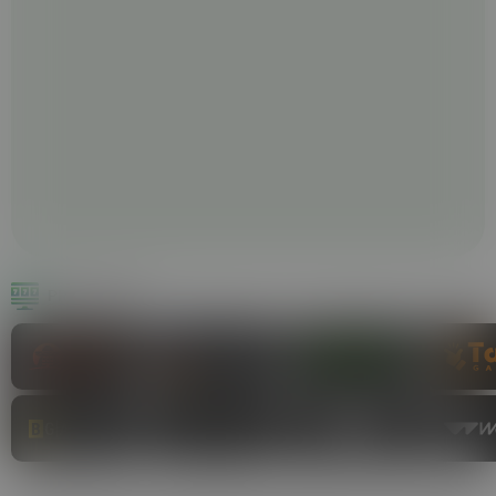
PROVEDORES