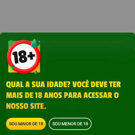
ARCANE: REEL CHAOS - FAQ
Qual é o RTP de Arcane: Reel Chaos?
O RTP confirmado é de 96,81%. Esse percentual é teórico, calculado
ao longo de muitas rodadas, e não garante resultados individuais.
Qual é o ganho máximo de Arcane: Reel Chaos?
O limite técnico informado é de 1.212x o valor da aposta. Esse
multiplicador representa um teto possível, sem garantia de
ocorrência.
QUAL A SUA IDADE? VOCÊ DEVE TER
Quais recursos aparecem em Arcane: Reel Chaos?
Entre os recursos confirmados estão Bonus wheel, Feature:
MAIS DE 18 ANOS PARA ACESSAR O
Usamos cookies para melhorar sua experiência. Ao
Substitution Symbols e Free Spins. A disponibilidade e o
NOSSO SITE.
usar o Brazino777, você aceita nossos cookies. Veja
funcionamento seguem as regras internas do jogo.
nossos
Termos e Condições
para mais.
SOU MAIOR DE 18
SOU MENOR DE 18
Menu
Slot
Ao Vivo
Crash
OK