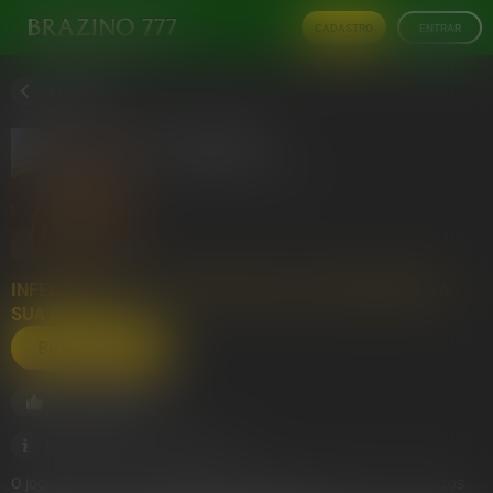
CADASTRO
ENTRAR
VOLTAR
4 THE LOOT
ATOMIC_SLOT_LAB
INFELIZMENTE, ESTE JOGO NÃO ESTÁ DISPONÍVEL NA
SUA REGIÃO.
BRAZINO777
7
3081
Visualizações
RTP:
95.43%
O jogo pode causar dependência, ansiedade, depressão e prejuízos