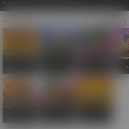
financeiros. Jogue com responsabilidade. 18+
OS MAIS JOGADOS
VER MAIS
EXCLUSIVO
Fortune Garuda
500
Pachinko
FlyX™ Cash Turbo™
Pôque
TADA
NEKO
BUCK STAKES
F
Onça Sortuda 500
Lucky Jaguar 2
4 Pots of Egypt
TADA
TADA
3OAKS