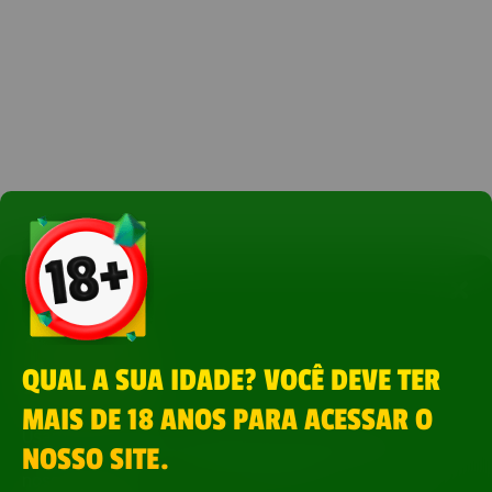
especiais.
Defina a aposta considerando o valor informado: R$ 1,25 – R$
500,00.
Inicie a rodada e acompanhe o resultado no layout de 5x3.
Confira as combinações nas 25 linhas de pagamento e os
recursos ativados.
Recursos como Additional Free Spins, Bonus symbols e Buy Feature
fazem parte da configuração confirmada do jogo e devem ser
consultados nas regras para verificar suas condições.
4 THE LOOT - FAQ
Qual é o RTP de 4 The Loot?
O RTP teórico informado de 4 The Loot é de 95,43%. A porcentagem
QUAL A SUA IDADE? VOCÊ DEVE TER
pode variar conforme a configuração disponível. Esse dado
representa uma estimativa estatística de longo prazo e não garante
MAIS DE 18 ANOS PARA ACESSAR O
Usamos cookies para melhorar sua experiência. Ao
resultados individuais.
NOSSO SITE.
usar o Brazino777, você aceita nossos cookies. Veja
Qual é o ganho máximo de 4 The Loot?
nossos
Termos e Condições
para mais.