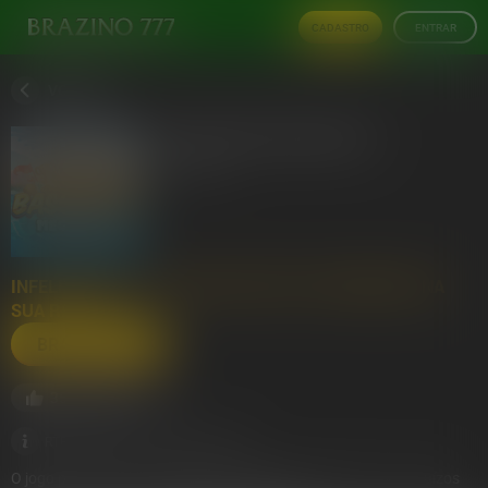
CADASTRO
ENTRAR
VOLTAR
BASS BOSS MEGAWAYS
REDTIGER
INFELIZMENTE, ESTE JOGO NÃO ESTÁ DISPONÍVEL NA
SUA REGIÃO.
BRAZINO777
35
11401
Visualizações
RTP:
95.68%
O jogo pode causar dependência, ansiedade, depressão e prejuízos