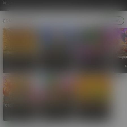
financeiros. Jogue com responsabilidade. 18+
OS MAIS JOGADOS
VER MAIS
EXCLUSIVO
Fortune Garuda
500
Pachinko
FlyX™ Cash Turbo™
Pôque
TADA
NEKO
BUCK STAKES
F
Onça Sortuda 500
Lucky Jaguar 2
4 Pots of Egypt
TADA
TADA
3OAKS