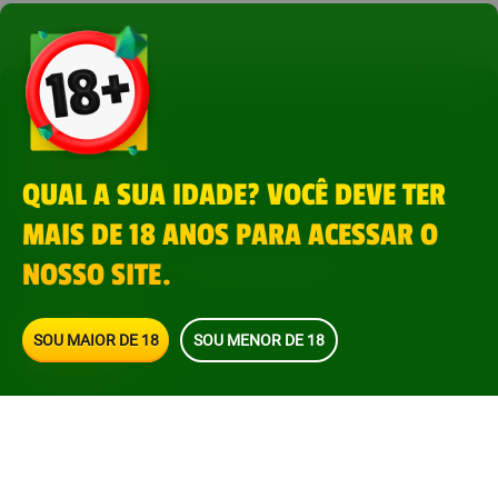
QUAL A SUA IDADE? VOCÊ DEVE TER
MAIS DE 18 ANOS PARA ACESSAR O
Usamos cookies para melhorar sua experiência. Ao
NOSSO SITE.
usar o Brazino777, você aceita nossos cookies. Veja
nossos
Termos e Condições
para mais.
SOU MAIOR DE 18
SOU MENOR DE 18
Menu
Slot
Ao Vivo
Crash
OK
Brazino 777
Jogos De Cassino