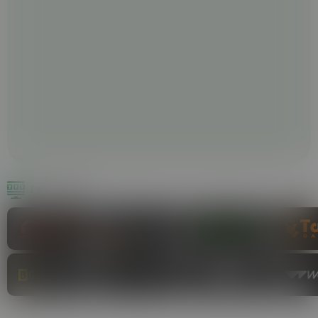
PROVEDORES