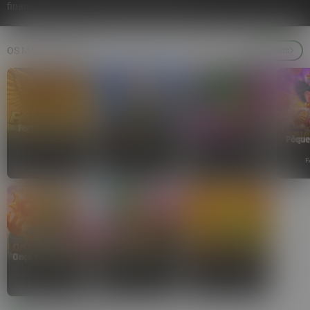
financeiros. Jogue com responsabilidade. 18+
OS MAIS JOGADOS
VER MAIS
EXCLUSIVO
Fortune Garuda
500
Pachinko
FlyX™ Cash Turbo™
Pôque
TADA
NEKO
BUCK STAKES
F
Onça Sortuda 500
Lucky Jaguar 2
4 Pots of Egypt
TADA
TADA
3OAKS