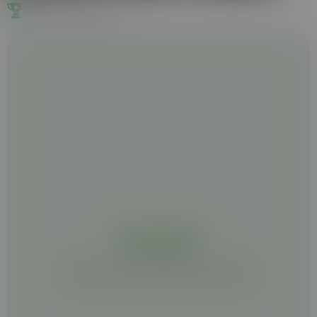
ÚLTIMOS GANHOS
NÃO HÁ DADOS
ESPERA ALGUNS SEGUNDOS POR FAVOR