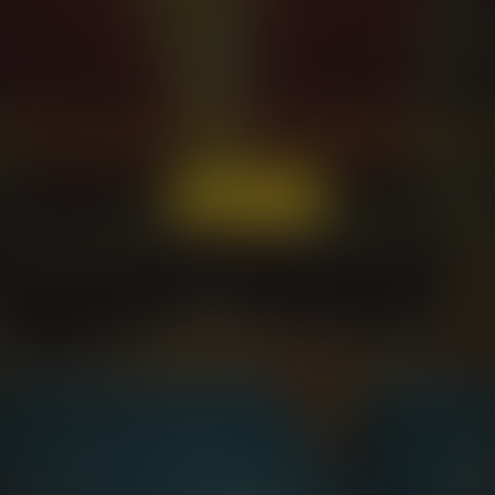
NTE, ESTE JOGO NÃO ESTÁ DISPONÍVEL NA S
BRAZINO777