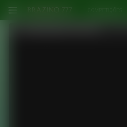
COMPETIÇÕES
BIG BANG BONUS: HOLD & WIN