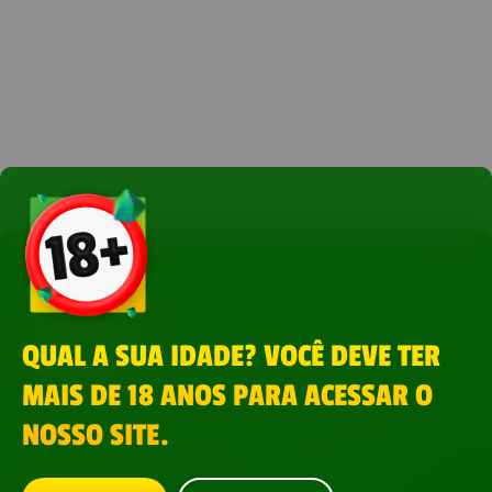
Consulte as regras e a tabela de pagamentos disponíveis no
jogo.
Defina o valor da aposta dentro dos limites informados.
Inicie a rodada e aguarde a formação do resultado.
Confira as combinações reconhecidas e os recursos especiais
aplicados.
Recursos como Free Spins e Free Spins Multiplier fazem parte da
estrutura confirmada. Os critérios de ativação e funcionamento
devem ser verificados nas regras da versão aberta.
BIG BASS - SECRETS OF THE GOLDEN LAKE - FAQ
Qual é o RTP de Big Bass - Secrets of the Golden Lake?
QUAL A SUA IDADE? VOCÊ DEVE TER
O RTP-base informado é de 96%. O percentual pode variar conforme
MAIS DE 18 ANOS PARA ACESSAR O
a configuração disponível. O RTP representa uma média teórica de
Usamos cookies para melhorar sua experiência. Ao
longo prazo e não prevê resultados individuais.
NOSSO SITE.
usar o Brazino777, você aceita nossos cookies. Veja
nossos
Termos e Condições
para mais.
Qual é o ganho máximo de Big Bass - Secrets of the Golden Lake?