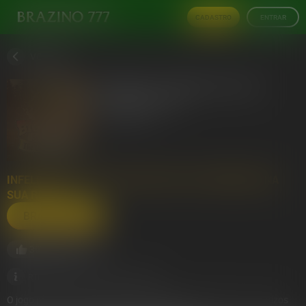
CADASTRO
ENTRAR
VOLTAR
BIG BASS - SECRETS OF THE
GOLDEN LAKE
PRAGMATIC
INFELIZMENTE, ESTE JOGO NÃO ESTÁ DISPONÍVEL NA
SUA REGIÃO.
BRAZINO777
307
282071
Visualizações
RTP:
96.07%
O jogo pode causar dependência, ansiedade, depressão e prejuízos