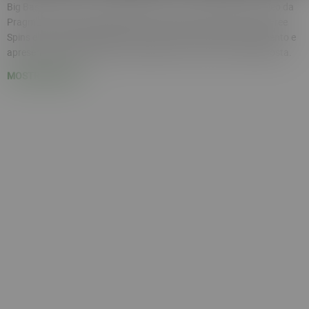
Big Bass - Secrets of the Golden Lake é um caça-níqueis de vídeo da
Pragmatic Play com temas de pesca e verde e recursos como Free
Spins e Free Spins Multiplier. O jogo utiliza 10 linhas de pagamento e
apresenta ganho máximo confirmado de 5.000x o valor da aposta.
MOSTRAR MAIS
O QUE É O SLOT BIG BASS - SECRETS OF THE GOLDEN
LAKE?
O slot da Pragmatic Play apresenta estrutura de 5x3 e 10 linhas de
pagamento. O RTP-base é de 96% e a volatilidade é alta. Esses
indicadores são características teóricas e não garantem resultados
em rodadas individuais.
A ambientação reúne temas de pesca e verde. Entre as funções
confirmadas estão Free Spins e Free Spins Multiplier, que integram a
dinâmica do título conforme as regras exibidas no próprio jogo.
Visão geral: Big Bass - Secrets of the Golden Lake
O Big Bass - Secrets of the Golden Lake está disponível no
Brazino777. A tabela reúne as características técnicas confirmadas
do jogo: