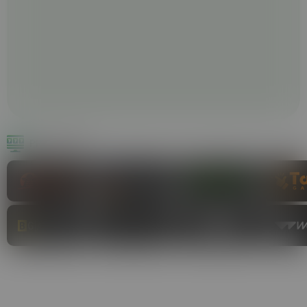
PROVEDORES