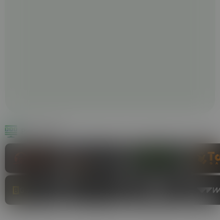
PROVEDORES