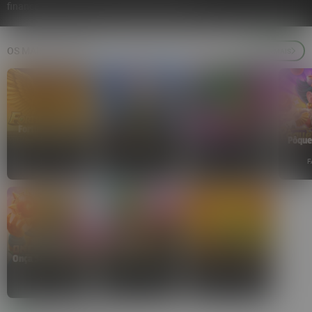
financeiros. Jogue com responsabilidade. 18+
OS MAIS JOGADOS
VER MAIS
EXCLUSIVO
Fortune Garuda
500
Pachinko
FlyX™ Cash Turbo™
Pôque
TADA
NEKO
BUCK STAKES
F
Onça Sortuda 500
Lucky Jaguar 2
4 Pots of Egypt
TADA
TADA
3OAKS