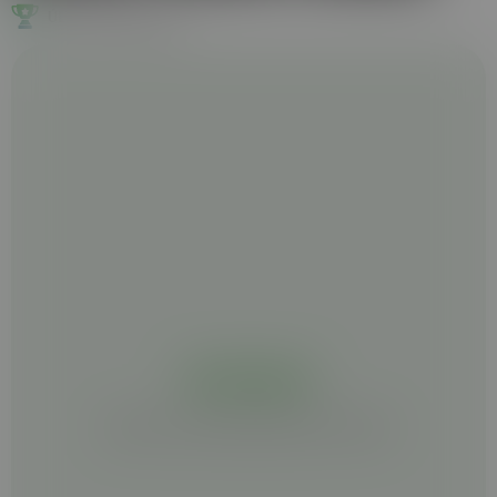
ÚLTIMOS GANHOS
NÃO HÁ DADOS
ESPERA ALGUNS SEGUNDOS POR FAVOR