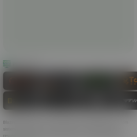
PROVEDORES
Blazing Wheel 10000™ é um caça-níqueis da Nailed It! Games, com
sistema de pagamento confirmado em 25. O conteúdo abaixo
resume apenas as características técnicas confirmadas do jogo.