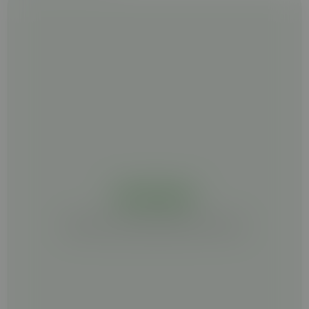
NÃO HÁ DADOS
ESPERA ALGUNS SEGUNDOS POR FAVOR