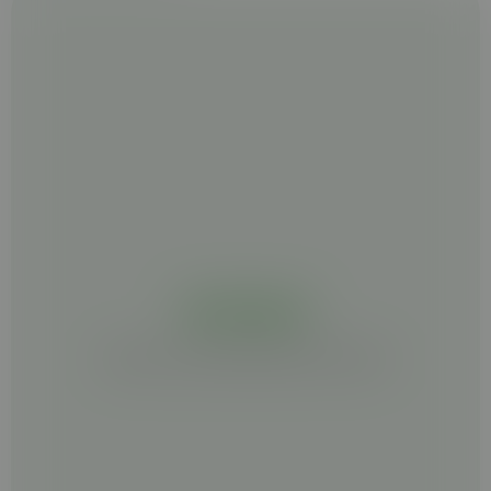
NÃO HÁ DADOS
ESPERA ALGUNS SEGUNDOS POR FAVOR