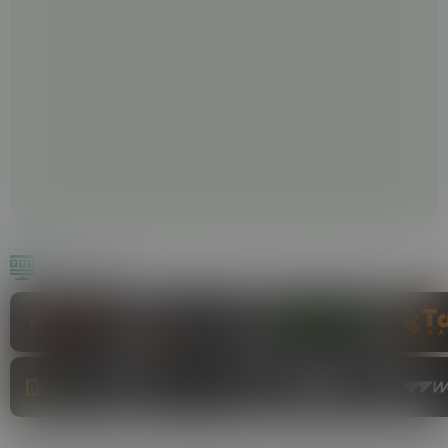
PROVEDORES