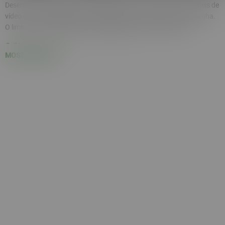
Desenvolvido pela Red Tiger, Bloody Murder é um dos caça-níqueis de
vídeo com rodadas grátis e temas ligados a sangue e Grã-Bretanha.
O limite técnico de ganho informado é de 16.400x a aposta.
O QUE É O SLOT BLOODY MURDER?
MOSTRAR MAIS
A grade tem 5 rolos por 3 linhas e 20 linhas de pagamento.
O RTP base é de 95,76% e a volatilidade é alta. Entre os recursos
confirmados estão rodadas grátis, jogo bônus e multiplicadores. O
RTP pode variar conforme a configuração disponível.
Visão geral: Bloody Murder
No cassino Brazino777, Bloody Murder reúne as seguintes
informações técnicas:
CARACTERÍSTICA
DETALHES
Nome
Bloody Murder
Lançamento
16/10/2025