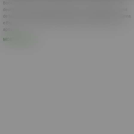
Book of Buffalo integra a categoria de slots online da
Bragg
, com
desenvolvimento do estúdio Indigo Magic. O título apresenta layout
de 5x3, 10 linhas de pagamento, recursos como Additional Free Spins
e Bonus Bet. O ganho máximo informado é de x8.000 o valor da
aposta.
MOSTRAR MAIS
O QUE É O SLOT BOOK OF BUFFALO?
Book of Buffalo é classificado como Video Slots, com configuração
de 5x3, possui 10 linhas de pagamento.
O RTP teórico informado é de 95,93%. A volatilidade deste
slot online
é alta. Entre os recursos confirmados estão Additional Free Spins,
Bonus Bet, Book of ... mechanic e Buy Feature. Os temas informados
incluem Animals, Bears, Book, Brown e Buffalo.
Visão geral: Book of Buffalo
O Book of Buffalo está disponível no
Brazino777
. A tabela abaixo
reúne as características técnicas confirmadas:
CARACTERÍSTICA
DETALHES