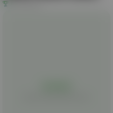
ÚLTIMOS GANHOS
NÃO HÁ DADOS
ESPERA ALGUNS SEGUNDOS POR FAVOR