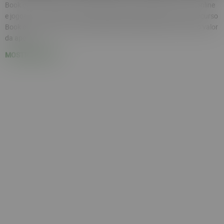
Book of Luxor Double é um slot de vídeo da Fazi entre os slots online
e jogos de cassino. O título combina o tema Adventure com o recurso
Book of ... mechanic. O ganho máximo informado é de 5.000x o valor
da aposta.
MOSTRAR MAIS
O QUE É O SLOT BOOK OF LUXOR DOUBLE?
Book of Luxor Double foi desenvolvido pela Fazi, e tem lançamento
registrado em 27/10/2021. A configuração informada é de 5x3, com
sistema de pagamento 10.
O RTP teórico é de 96,20%. Esses dados representam características
matemáticas e não garantem resultados individuais.
Visão geral: Book of Luxor Double
No cassino Brazino777, Book of Luxor Double apresenta as
seguintes características técnicas confirmadas:
CARACTERÍSTICA
DETALHES
Nome
Book of Luxor Double