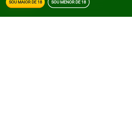
SOU MAIOR DE 18
SOU MENOR DE 18
Menu
Slot
Ao Vivo
Crash
OK
Brazino 777
Jogos De Cassino
Cassino Ao Vivo
Esporte Bet
Mapa Do Site XML
Live Bet
Mapa Do Site HTML
Slots
Suporte
Jogos Crash
Perguntas Frequentes
Novos Jogos
Promoções E Bônus
Bingo
Reclamações
Jogos De Mesa
Afiliados