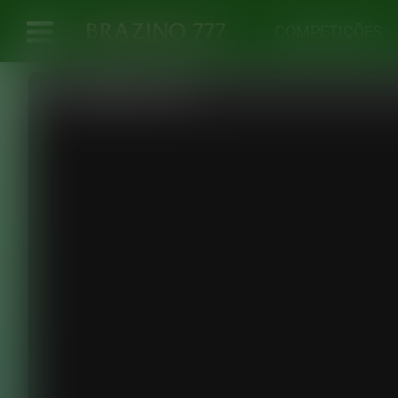
COMPETIÇÕES
BOOK OF VLAD