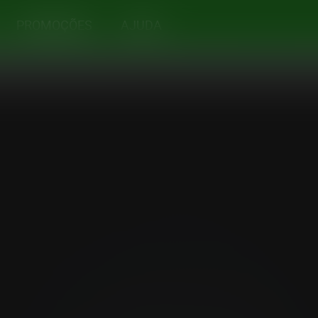
PROMOÇÕES
AJUDA