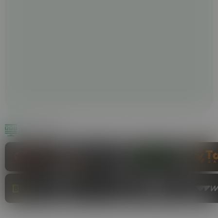
PROVEDORES