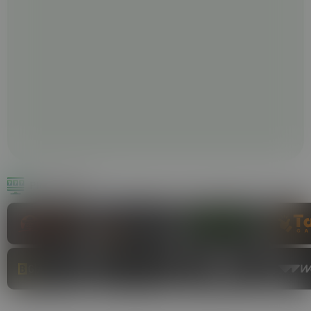
PROVEDORES