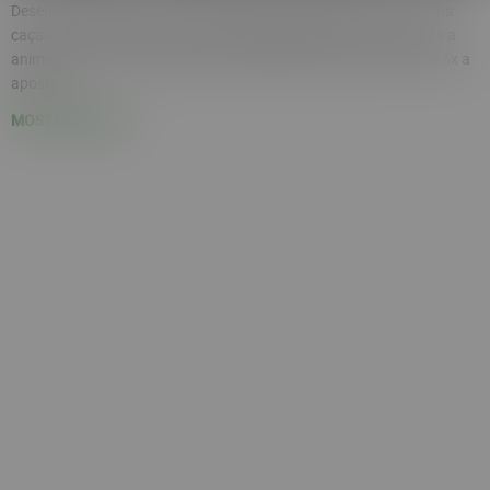
Desenvolvido pela Red Tiger, Buffalo Mania Megaways™ é um dos
caça-níqueis de vídeo com mecânica Megaways e temas ligados a
animais e ursos. O limite técnico de ganho informado é de 19.995x a
aposta.
MOSTRAR MAIS
O QUE É O SLOT BUFFALO MANIA MEGAWAYS™?
A grade tem 6 rolos por 7 linhas e utiliza 117.649 formas de
pagamento no formato Megaways.
O RTP base é de 95,69% e a volatilidade é alta. Entre os recursos
confirmados estão Megaways, rodadas grátis e multiplicadores. O
RTP pode variar conforme a configuração disponível.
Visão geral: Buffalo Mania Megaways™
No cassino Brazino777, Buffalo Mania Megaways™ reúne as
seguintes informações técnicas:
CARACTERÍSTICA
DETALHES
Nome
Buffalo Mania Megaways™