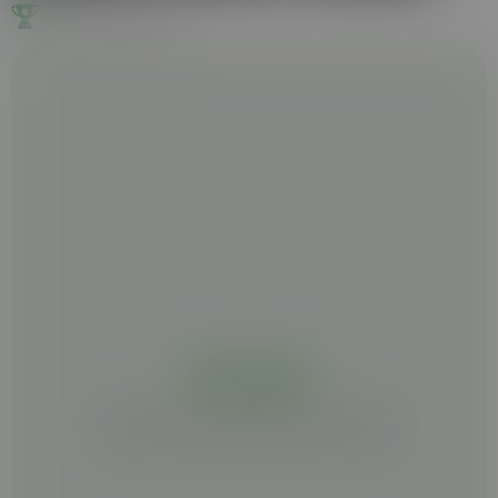
ÚLTIMOS GANHOS
NÃO HÁ DADOS
ESPERA ALGUNS SEGUNDOS POR FAVOR