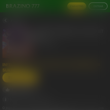
CADASTRO
ENTRAR
VOLTAR
BUFFALO RAMPAGE - HOLD & HIT
3X3
SPINOMENAL
INFELIZMENTE, ESTE JOGO NÃO ESTÁ DISPONÍVEL NA
SUA REGIÃO.
BRAZINO777
41
12833
Visualizações
RTP:
92%
O jogo pode causar dependência, ansiedade, depressão e prejuízos