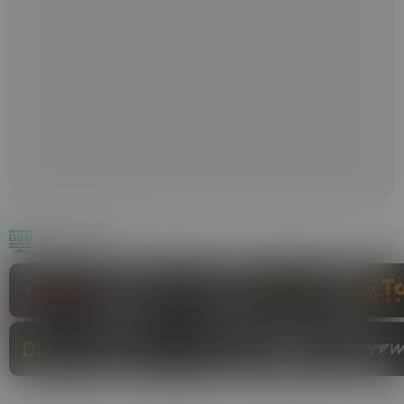
PROVEDORES