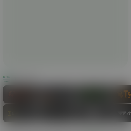
PROVEDORES