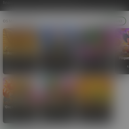
financeiros. Jogue com responsabilidade. 18+
OS MAIS JOGADOS
VER MAIS
EXCLUSIVO
Fortune Garuda
500
Pachinko
FlyX™ Cash Turbo™
Pôque
TADA
NEKO
BUCK STAKES
F
Onça Sortuda 500
Lucky Jaguar 2
4 Pots of Egypt
TADA
TADA
3OAKS