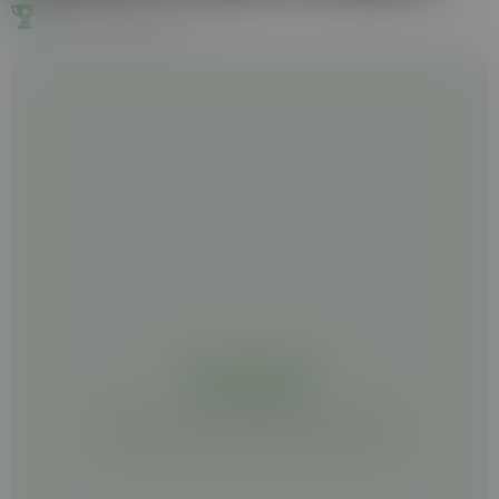
ÚLTIMOS GANHOS
NÃO HÁ DADOS
ESPERA ALGUNS SEGUNDOS POR FAVOR