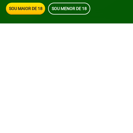
Quem é o provedor de Cairo Dice?
SOU MAIOR DE 18
SOU MENOR DE 18
Menu
Slot
Ao Vivo
Crash
OK
O provedor de Cairo Dice é a Amusnet.
Brazino 777
Jogos De Cassino
Cassino Ao Vivo
Esporte Bet
Mapa Do Site XML
Live Bet
Mapa Do Site HTML
Slots
Suporte
Jogos Crash
Perguntas Frequentes
Novos Jogos
Promoções E Bônus
Bingo
Reclamações
Jogos De Mesa
Afiliados