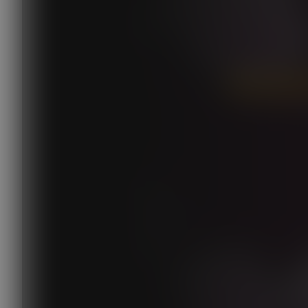
INFELIZME