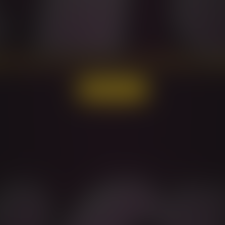
NTE, ESTE JOGO NÃO ESTÁ DISPONÍVEL NA S
BRAZINO777