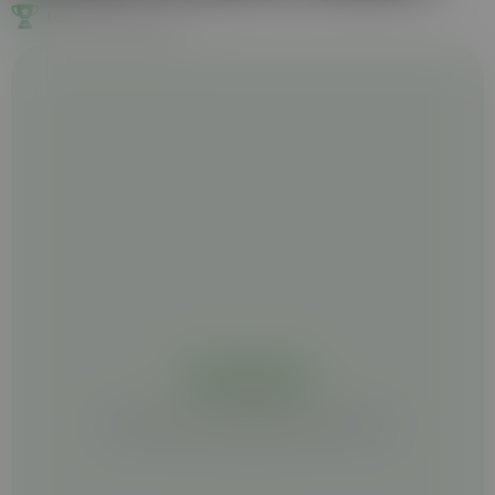
ÚLTIMOS GANHOS
NÃO HÁ DADOS
ESPERA ALGUNS SEGUNDOS POR FAVOR