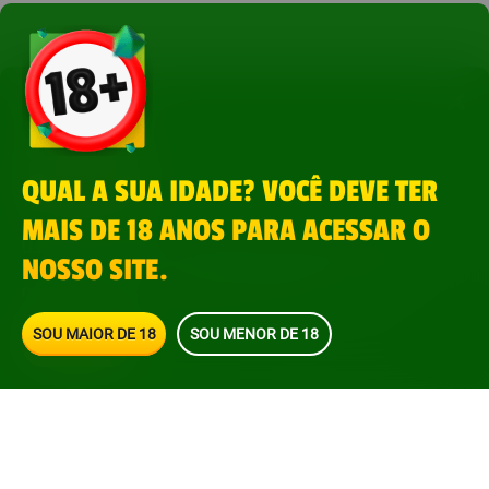
QUAL A SUA IDADE? VOCÊ DEVE TER
MAIS DE 18 ANOS PARA ACESSAR O
Usamos cookies para melhorar sua experiência. Ao
NOSSO SITE.
usar o Brazino777, você aceita nossos cookies. Veja
nossos
Termos e Condições
para mais.
SOU MAIOR DE 18
SOU MENOR DE 18
Menu
Slot
Ao Vivo
Crash
OK
Brazino 777
Jogos De Cassino