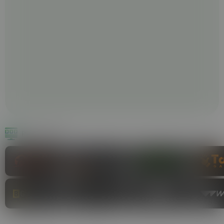
PROVEDORES