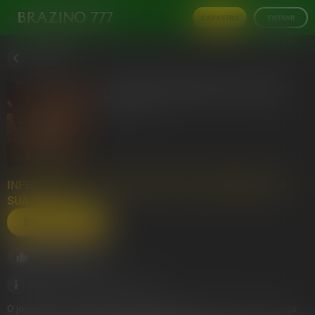
CADASTRO
ENTRAR
VOLTAR
CASH ON WHEELS HOLD & WIN
OCTOPLAY
INFELIZMENTE, ESTE JOGO NÃO ESTÁ DISPONÍVEL NA
SUA REGIÃO.
BRAZINO777
46
13089
Visualizações
RTP:
92.73%
O jogo pode causar dependência, ansiedade, depressão e prejuízos