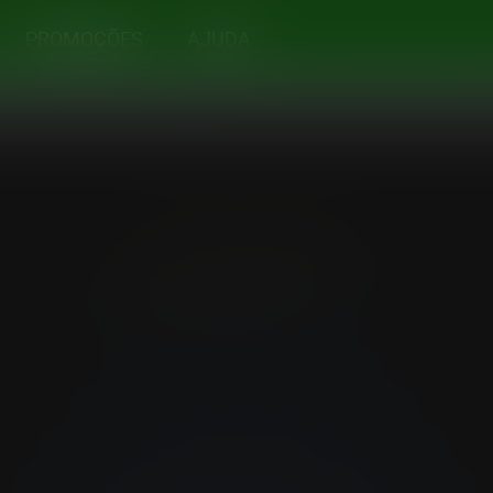
PROMOÇÕES
AJUDA