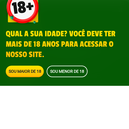
QUAL A SUA IDADE? VOCÊ DEVE TER
MAIS DE 18 ANOS PARA ACESSAR O
Usamos cookies para melhorar sua experiência. Ao
NOSSO SITE.
usar o Brazino777, você aceita nossos cookies. Veja
nossos
Termos e Condições
para mais.
SOU MAIOR DE 18
SOU MENOR DE 18
Menu
Slot
Ao Vivo
Crash
OK
Brazino 777
Jogos De Cassino
Cassino Ao Vivo
Esporte Bet
Mapa Do Site XML
Live Bet