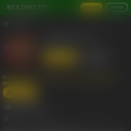
CADASTRO
ENTRAR
VOLTAR
CHANCE MACHINE 100
ENDORPHINA
CADASTRO
ENTRAR
O JOGO ESTARÁ DISPONÍVEL APÓS O CADASTRO NO
BRAZINO777.
CADASTRO
8
4819
Visualizações
RTP:
96%
O jogo pode causar dependência, ansiedade, depressão e prejuízos