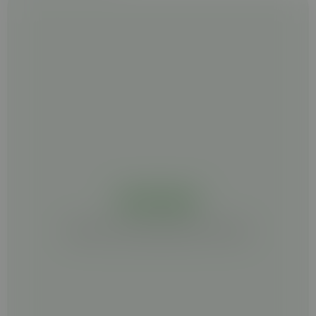
NÃO HÁ DADOS
ESPERA ALGUNS SEGUNDOS POR FAVOR