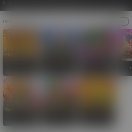
financeiros. Jogue com responsabilidade. 18+
OS MAIS JOGADOS
VER MAIS
EXCLUSIVO
Fortune Garuda
500
Pachinko
FlyX™ Cash Turbo™
Pôque
TADA
NEKO
BUCK STAKES
F
Onça Sortuda 500
Lucky Jaguar 2
4 Pots of Egypt
TADA
TADA
3OAKS