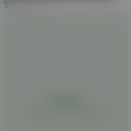
ÚLTIMOS GANHOS
NÃO HÁ DADOS
ESPERA ALGUNS SEGUNDOS POR FAVOR