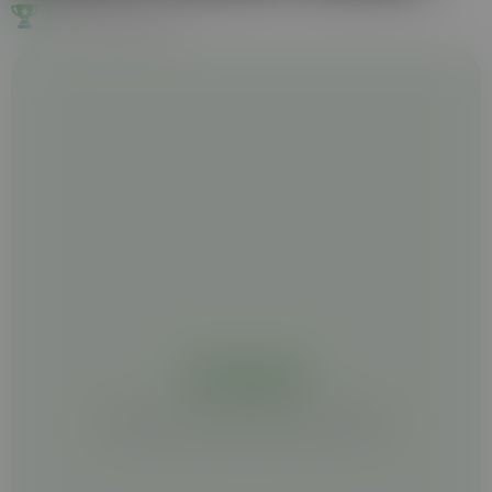
ÚLTIMOS GANHOS
NÃO HÁ DADOS
ESPERA ALGUNS SEGUNDOS POR FAVOR