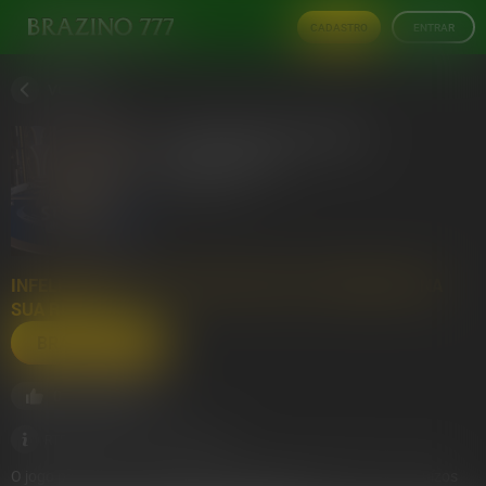
CADASTRO
ENTRAR
VOLTAR
CLASSIC BET STACKER
BLACKJACK 6
EVOLUTION
INFELIZMENTE, ESTE JOGO NÃO ESTÁ DISPONÍVEL NA
SUA REGIÃO.
BRAZINO777
0
153
Visualizações
RTP:
99.29%
O jogo pode causar dependência, ansiedade, depressão e prejuízos