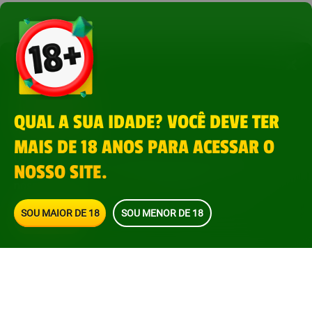
QUAL A SUA IDADE? VOCÊ DEVE TER
MAIS DE 18 ANOS PARA ACESSAR O
Usamos cookies para melhorar sua experiência. Ao
NOSSO SITE.
usar o Brazino777, você aceita nossos cookies. Veja
nossos
Termos e Condições
para mais.
SOU MAIOR DE 18
SOU MENOR DE 18
Menu
Slot
Ao Vivo
Crash
OK
Brazino 777
Jogos De Cassino