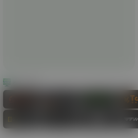
PROVEDORES