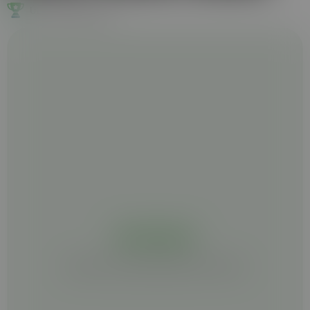
ÚLTIMOS GANHOS
NÃO HÁ DADOS
ESPERA ALGUNS SEGUNDOS POR FAVOR