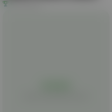
ÚLTIMOS GANHOS
NÃO HÁ DADOS
ESPERA ALGUNS SEGUNDOS POR FAVOR