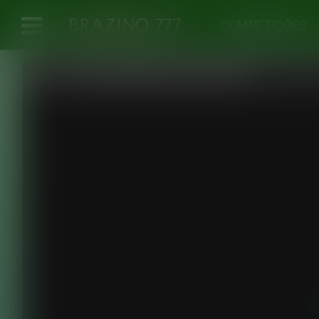
COMPETIÇÕES
COIN CRUSHER HOLD AND WIN