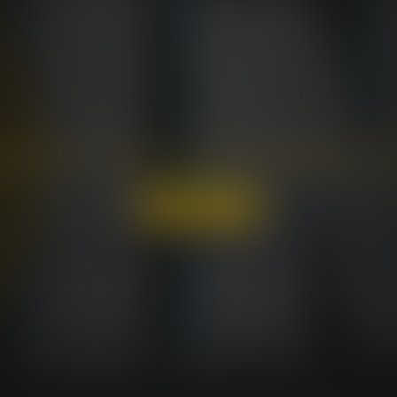
NTE, ESTE JOGO NÃO ESTÁ DISPONÍVEL NA S
BRAZINO777