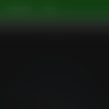
PROMOÇÕES
AJUDA