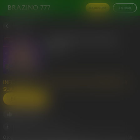
CADASTRO
ENTRAR
VOLTAR
COIN GOBBLER CHRISTMAS
EDITION
EGT
INFELIZMENTE, ESTE JOGO NÃO ESTÁ DISPONÍVEL NA
SUA REGIÃO.
BRAZINO777
32
9237
Visualizações
RTP:
96.27%
O jogo pode causar dependência, ansiedade, depressão e prejuízos