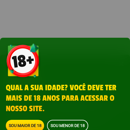
O RTP informado é de 96,27%. Esse percentual é teórico e calculado
em muitas rodadas, sem garantir resultados individuais.
Qual é o ganho máximo de Coin Gobbler - Christmas Edition?
O limite técnico informado é de 6.000x da aposta. Esse valor
representa um teto possível e não uma promessa de resultado.
Quais recursos aparecem em Coin Gobbler - Christmas Edition?
Os recursos confirmados incluem Autoplay, Gamble, Buy Bonus,
Random Wild, Progressive Free Spins. A disponibilidade pode
depender da configuração carregada.
QUAL A SUA IDADE? VOCÊ DEVE TER
MAIS DE 18 ANOS PARA ACESSAR O
Usamos cookies para melhorar sua experiência. Ao
NOSSO SITE.
usar o Brazino777, você aceita nossos cookies. Veja
nossos
Termos e Condições
para mais.
SOU MAIOR DE 18
SOU MENOR DE 18
Menu
Slot
Ao Vivo
Crash
OK