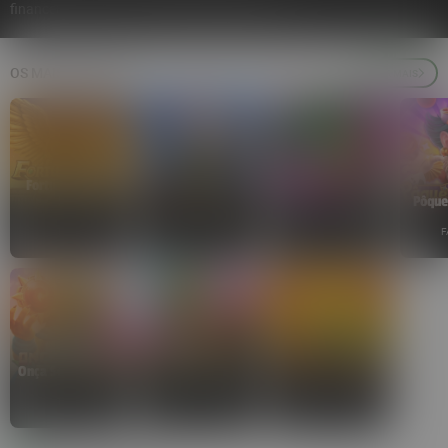
financeiros. Jogue com responsabilidade. 18+
OS MAIS JOGADOS
VER MAIS
EXCLUSIVO
Fortune Garuda
500
Pachinko
FlyX™ Cash Turbo™
Pôque
TADA
NEKO
BUCK STAKES
F
Onça Sortuda 500
Lucky Jaguar 2
4 Pots of Egypt
TADA
TADA
3OAKS