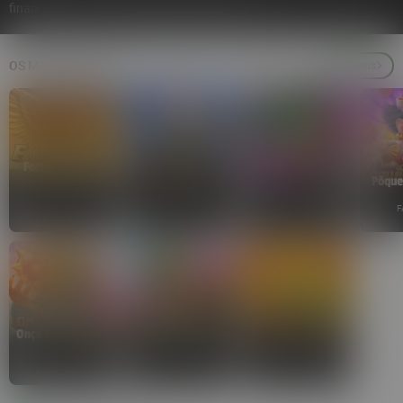
financeiros. Jogue com responsabilidade. 18+
OS MAIS JOGADOS
VER MAIS
EXCLUSIVO
Fortune Garuda
500
Pachinko
FlyX™ Cash Turbo™
Pôque
TADA
NEKO
BUCK STAKES
F
Onça Sortuda 500
Lucky Jaguar 2
4 Pots of Egypt
TADA
TADA
3OAKS