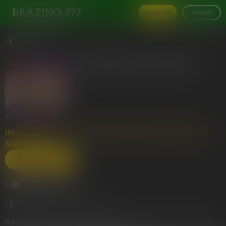
CADASTRO
ENTRAR
VOLTAR
COIN GOBBLER DICE EDITION
EGT
INFELIZMENTE, ESTE JOGO NÃO ESTÁ DISPONÍVEL NA
SUA REGIÃO.
BRAZINO777
30
9522
Visualizações
RTP:
96.27%
O jogo pode causar dependência, ansiedade, depressão e prejuízos